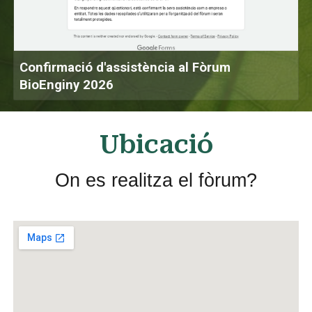
Confirmació d'assistència al Fòrum
BioEnginy 2026
Ubicació
On
es realitza
el f
ò
rum?