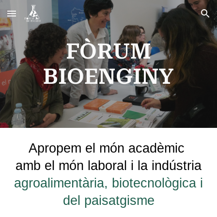
Skip to main content
Skip to navigation
FÒRUM
BIOENGINY
A
propem
el món acadèmic
amb el món laboral i la ind
ú
stria
agroalimentària, biotecnològica i
del paisatgisme